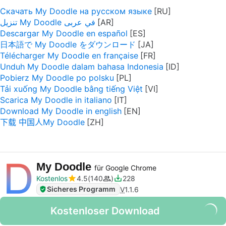
Скачать My Doodle на русском языке
تنزيل My Doodle في عربى
Descargar My Doodle en español
日本語で My Doodle をダウンロード
Télécharger My Doodle en française
Unduh My Doodle dalam bahasa Indonesia
Pobierz My Doodle po polsku
Tải xuống My Doodle bằng tiếng Việt
Scarica My Doodle in italiano
Download My Doodle in english
下载 中国人My Doodle
My Doodle
für Google Chrome
Kostenlos
4.5
140
228
Sicheres Programm
V
1.1.6
Kostenloser Download