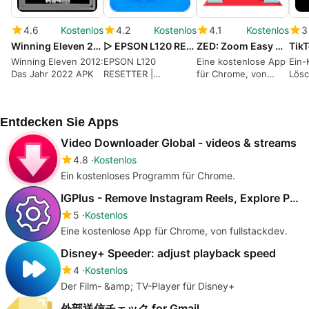
4.6
Kostenlos
4.2
Kostenlos
4.1
Kostenlos
3
Winning Eleven 2012 APK Download v1.0.1
▷ EPSON L120 RESETTER | Adjustment Program
ZED: Zoom Easy Downloader
Winning Eleven 2012:
EPSON L120
Eine kostenlose App
Ein-
Das Jahr 2022 APK
RESETTER |
für Chrome, von
Lösc
Einstellungsprogramm
Zoomcorder.com.
Favo
Entdecken Sie Apps
Video Downloader Global - videos & streams
4.8
Kostenlos
Ein kostenloses Programm für Chrome.
IGPlus - Remove Instagram Reels, Explore Page
5
Kostenlos
Eine kostenlose App für Chrome, von fullstackdev.
Disney+ Speeder: adjust playback speed
4
Kostenlos
Der Film- &amp; TV-Player für Disney+
外部送信チェック for Gmail